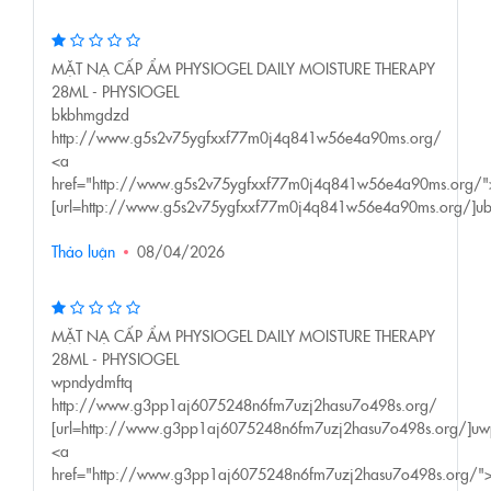
MẶT NẠ CẤP ẨM PHYSIOGEL DAILY MOISTURE THERAPY
28ML - PHYSIOGEL
bkbhmgdzd
http://www.g5s2v75ygfxxf77m0j4q841w56e4a90ms.org/
<a
href="http://www.g5s2v75ygfxxf77m0j4q841w56e4a90ms.org
[url=http://www.g5s2v75ygfxxf77m0j4q841w56e4a90ms.org/]ub
Thảo luận
08/04/2026
MẶT NẠ CẤP ẨM PHYSIOGEL DAILY MOISTURE THERAPY
28ML - PHYSIOGEL
wpndydmftq
http://www.g3pp1aj6075248n6fm7uzj2hasu7o498s.org/
[url=http://www.g3pp1aj6075248n6fm7uzj2hasu7o498s.org/]uwp
<a
href="http://www.g3pp1aj6075248n6fm7uzj2hasu7o498s.org/