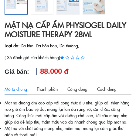
MẶT NẠ CẤP ẨM PHYSIOGEL DAILY
MOISTURE THERAPY 28ML
Loại da
:
Da khô,
Da hỗn hợp,
Da thường,
( 36 đánh giá của khách hàng)
88.000 đ
Giá bán:
Mô tả chung
Thành phần
Công dụng
Cách dùng
Mặt nạ dưỡng ẩm cao cấp với công thức dịu nhẹ, giúp cải thiện hàng
rào giữ ẩm bảo vệ da, mang lại làn da rạng rỡ, săn chắc, căng
bóng. Công thức mới cấp ẩm với dưỡng chất cao, kết cấu mỏng nhẹ
giúp da dễ hấp thu, thẩm thấu vào da nhanh chóng qua lớp mặt nạ.
Mặt nạ với chất bông mỏng nhẹ, mềm mại mang lại cảm giác thư
giãn và thoải mái.