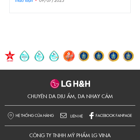
Thảo luận
09/07/2025
CHUYÊN DA DỊU ẨM, DA NHẠY CẢM
HỆ THỐNG CỬA HÀNG
FACEBOOK FANPAGE
LIÊN HỆ
CÔNG TY TNHH MỸ PHẨM LG VINA