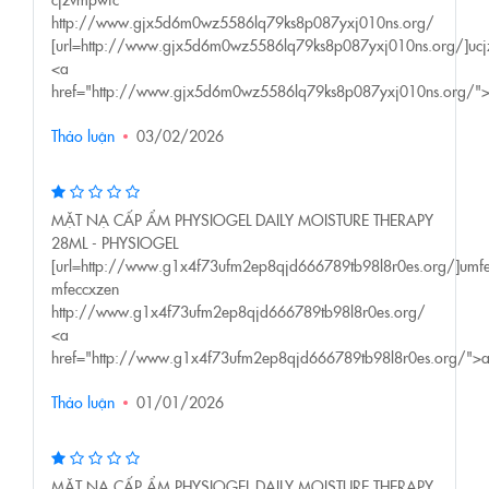
http://www.gjx5d6m0wz5586lq79ks8p087yxj010ns.org/
[url=http://www.gjx5d6m0wz5586lq79ks8p087yxj010ns.org/]ucjz
<a
href="http://www.gjx5d6m0wz5586lq79ks8p087yxj010ns.org/"
Thảo luận
03/02/2026
MẶT NẠ CẤP ẨM PHYSIOGEL DAILY MOISTURE THERAPY
28ML - PHYSIOGEL
[url=http://www.g1x4f73ufm2ep8qjd666789tb98l8r0es.org/]umfec
mfeccxzen
http://www.g1x4f73ufm2ep8qjd666789tb98l8r0es.org/
<a
href="http://www.g1x4f73ufm2ep8qjd666789tb98l8r0es.org/">
Thảo luận
01/01/2026
MẶT NẠ CẤP ẨM PHYSIOGEL DAILY MOISTURE THERAPY