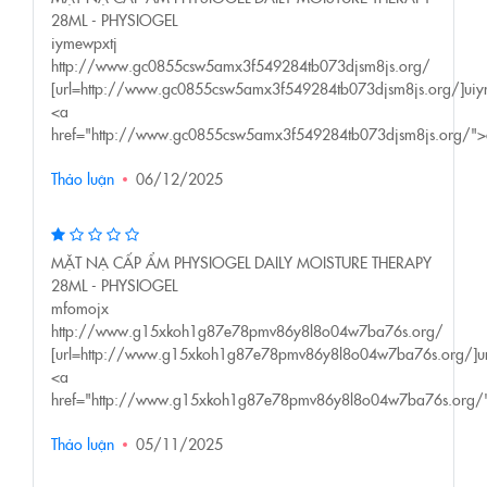
28ML - PHYSIOGEL
iymewpxtj
http://www.gc0855csw5amx3f549284tb073djsm8js.org/
[url=http://www.gc0855csw5amx3f549284tb073djsm8js.org/]uiym
<a
href="http://www.gc0855csw5amx3f549284tb073djsm8js.org/"
Thảo luận
06/12/2025
MẶT NẠ CẤP ẨM PHYSIOGEL DAILY MOISTURE THERAPY
28ML - PHYSIOGEL
mfomojx
http://www.g15xkoh1g87e78pmv86y8l8o04w7ba76s.org/
[url=http://www.g15xkoh1g87e78pmv86y8l8o04w7ba76s.org/]um
<a
href="http://www.g15xkoh1g87e78pmv86y8l8o04w7ba76s.org
Thảo luận
05/11/2025