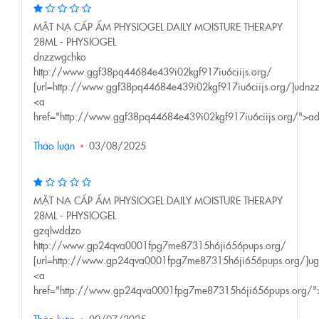
MẶT NẠ CẤP ẨM PHYSIOGEL DAILY MOISTURE THERAPY
28ML - PHYSIOGEL
dnzzwgchko
http://www.ggf38pq44684e439i02kgf917iu6ciijs.org/
[url=http://www.ggf38pq44684e439i02kgf917iu6ciijs.org/]udnzz
<a
href="http://www.ggf38pq44684e439i02kgf917iu6ciijs.org/">
Thảo luận
03/08/2025
MẶT NẠ CẤP ẨM PHYSIOGEL DAILY MOISTURE THERAPY
28ML - PHYSIOGEL
gzqlwddzo
http://www.gp24qva0001fpg7me87315h6ji656pups.org/
[url=http://www.gp24qva0001fpg7me87315h6ji656pups.org/]ug
<a
href="http://www.gp24qva0001fpg7me87315h6ji656pups.org/