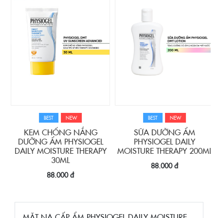
BEST
NEW
BEST
NEW
M
KEM CHỐNG NẮNG
SỮA DƯỠNG ẨM
DƯỠNG ẨM PHYSIOGEL
PHYSIOGEL DAILY
L
DAILY MOISTURE THERAPY
MOISTURE THERAPY 200ML
30ML
88.000 đ
88.000 đ
MẶT NẠ CẤP ẨM PHYSIOGEL DAILY MOISTURE